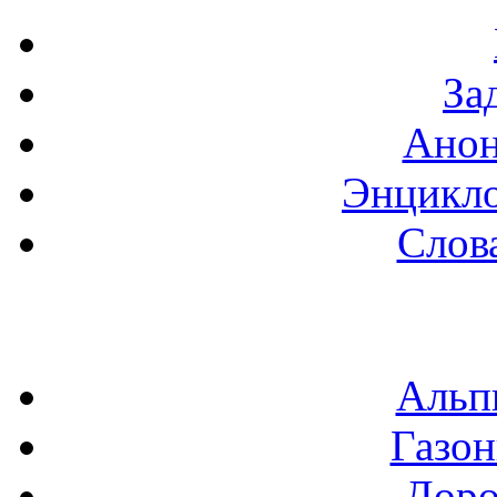
За
Анон
Энцикло
Слов
Альп
Газон
Доро