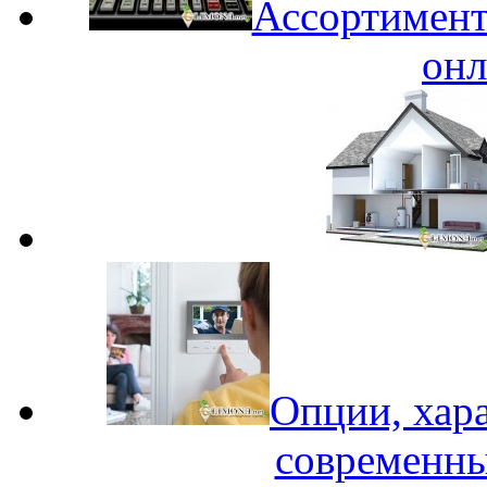
Ассортимент
онл
Опции, хар
современн