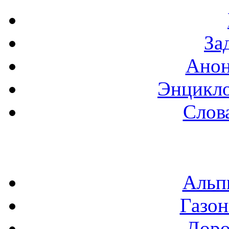
За
Анон
Энцикло
Слов
Альп
Газон
Доро