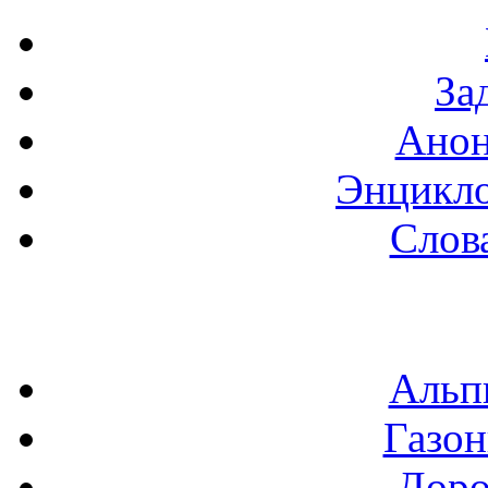
За
Анон
Энцикло
Слов
Альп
Газон
Доро