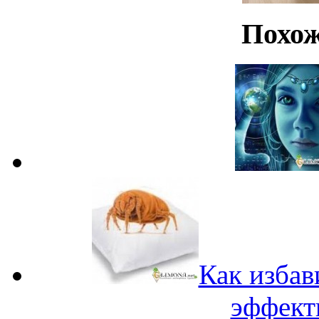
Похож
Как избав
эффект