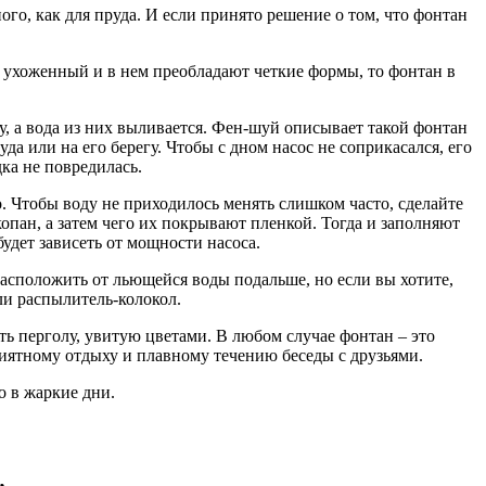
ого, как для пруда. И если принято решение о том, что фонтан
ад ухоженный и в нем преобладают четкие формы, то фонтан в
у, а вода из них выливается. Фен-шуй описывает такой фонтан
да или на его берегу. Чтобы с дном насос не соприкасался, его
ка не повредилась.
о. Чтобы воду не приходилось менять слишком часто, сделайте
копан, а затем чего их покрывают пленкой. Тогда и заполняют
удет зависеть от мощности насоса.
 расположить от льющейся воды подальше, но если вы хотите,
ли распылитель-колокол.
ть перголу, увитую цветами. В любом случае фонтан – это
иятному отдыху и плавному течению беседы с друзьями.
о в жаркие дни.