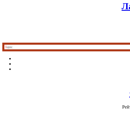
Л
Рей