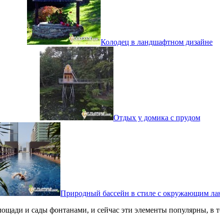
Колодец в ландшафтном дизайне
Отдых у домика с прудом
Природный бассейн в стиле с окружающим л
лощади и сады фонтанами, и сейчас эти элементы популярны, в т