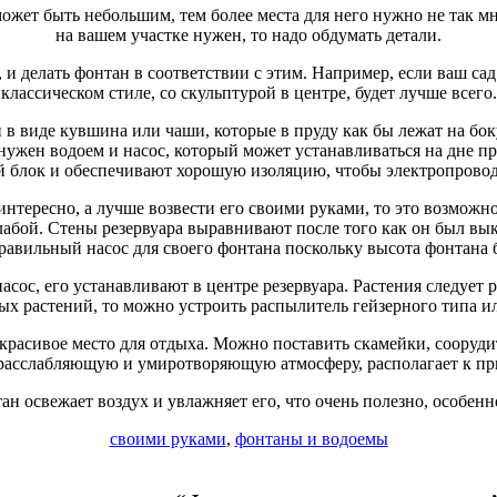
ожет быть небольшим, тем более места для него нужно не так мн
на вашем участке нужен, то надо обдумать детали.
 и делать фонтан в соответствии с этим. Например, если ваш с
классическом стиле, со скульптурой в центре, будет лучше всего.
н в виде кувшина или чаши, которые в пруду как бы лежат на бок
ужен водоем и насос, который может устанавливаться на дне пру
й блок и обеспечивают хорошую изоляцию, чтобы электропровод
интересно, а лучше возвести его своими руками, то это возможн
 слабой. Стены резервуара выравнивают после того как он был вы
равильный насос для своего фонтана поскольку высота фонтана б
асос, его устанавливают в центре резервуара. Растения следует
х растений, то можно устроить распылитель гейзерного типа и
 красивое место для отдыха. Можно поставить скамейки, сооруди
т расслабляющую и умиротворяющую атмосферу, располагает к пр
ан освежает воздух и увлажняет его, что очень полезно, особенн
своими руками
,
фонтаны и водоемы