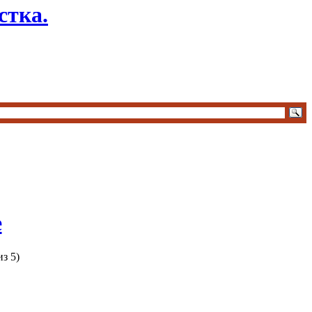
стка.
е
з 5)