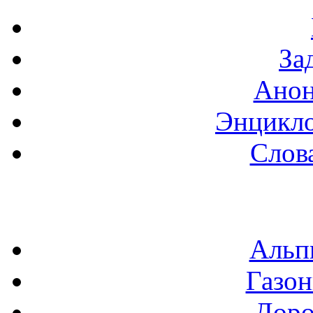
За
Анон
Энцикло
Слов
Альп
Газон
Доро