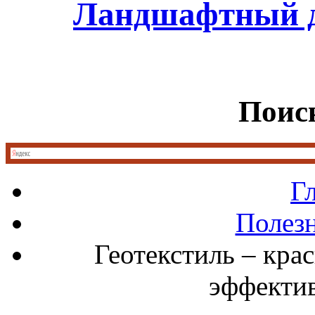
Ландшафтный д
Поиск
Г
Полез
Геотекстиль – кра
эффекти