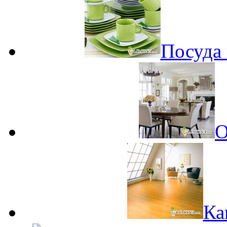
Посуда 
О
Ка