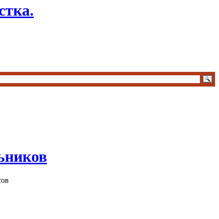
стка.
ьников
сов