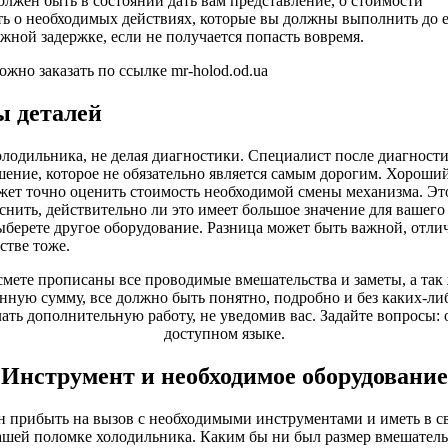
лжен быть в состоянии дать вам представление, о стоимости
ть о необходимых действиях, которые вы должны выполнить до 
жной задержке, если не получается попасть вовремя.
жно заказать по ссылке mr-holod.od.ua
ы деталей
олодильника, не делая диагностики. Специалист после диагност
ение, которое не обязательно является самым дорогим. Хороши
ожет точно оценить стоимость необходимой смены механизма. Эт
снить, действительно ли это имеет большое значение для вашего
выберете другое оборудование. Разница может быть важной, отли
естве тоже.
 смете прописаны все проводимые вмешательства и заметы, а так
ную сумму, все должно быть понятно, подробно и без каких-ли
ать дополнительную работу, не уведомив вас. Задайте вопросы: 
доступном языке.
Инструмент и необходимое оборудование
 прибыть на вызов с необходимыми инструментами и иметь в св
шей поломке холодильника. Каким бы ни был размер вмешательс