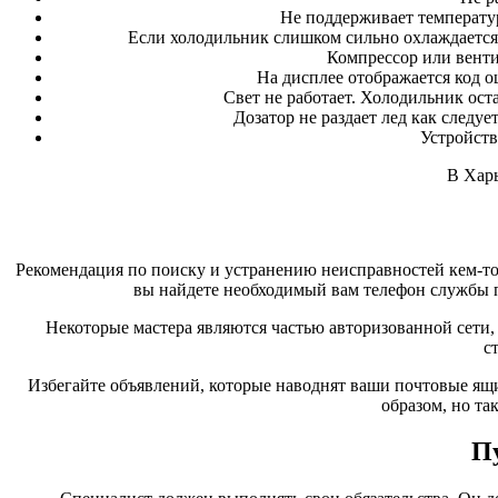
Не поддерживает температур
Если холодильник слишком сильно охлаждается 
Компрессор или вент
На дисплее отображается код о
Свет не работает. Холодильник оста
Дозатор не раздает лед как следу
Устройств
В Харь
Рекомендация по поиску и устранению неисправностей кем-то,
вы найдете необходимый вам телефон службы п
Некоторые мастера являются частью авторизованной сети,
с
Избегайте объявлений, которые наводнят ваши почтовые ящик
образом, но та
П