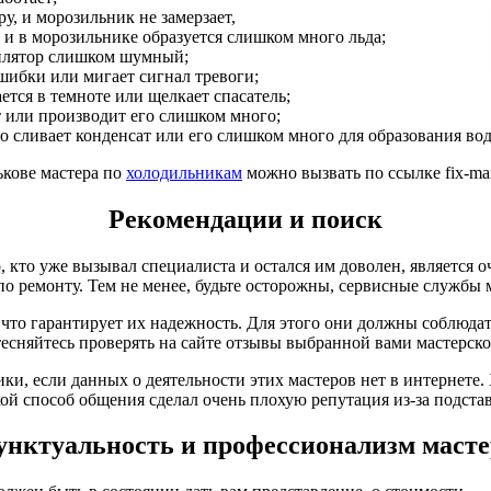
у, и морозильник не замерзает,
и в морозильнике образуется слишком много льда;
илятор слишком шумный;
шибки или мигает сигнал тревоги;
ется в темноте или щелкает спасатель;
ет или производит его слишком много;
о сливает конденсат или его слишком много для образования во
кове мастера по
холодильникам
можно вызвать по ссылке fix-ma
Рекомендации и поиск
 кто уже вызывал специалиста и остался им доволен, является 
о ремонту. Тем не менее, будьте осторожны, сервисные службы м
 что гарантирует их надежность. Для этого они должны соблюд
тесняйтесь проверять на сайте отзывы выбранной вами мастерско
и, если данных о деятельности этих мастеров нет в интернете.
кой способ общения сделал очень плохую репутация из-за подст
унктуальность и профессионализм масте