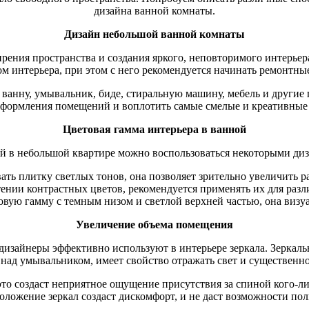
дизайна ванной комнаты.
Дизайн небольшой ванной комнаты
ения пространства и создания яркого, неповторимого интерьера
м интерьера, при этом с него рекомендуется начинать ремонтны
 ванну, умывальник, биде, стиральную машину, мебель и другие
оформления помещений и воплотить самые смелые и креативны
Цветовая гамма интерьера в ванной
й в небольшой квартире можно воспользоваться некоторыми ди
ать плитку светлых тонов, она позволяет зрительно увеличить 
ении контрастных цветов, рекомендуется применять их для разл
овую гамму с темным низом и светлой верхней частью, она визу
Увеличение объема помещения
дизайнеры эффективно используют в интерьере зеркала. Зеркаль
е над умывальником, имеет свойство отражать свет и существенн
это создаст неприятное ощущение присутствия за спиной кого-ли
оложение зеркал создаст дискомфорт, и не даст возможности по