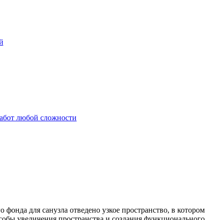
й
работ любой сложности
фонда для санузла отведено узкое пространство, в котором
собы увеличения пространства и создания функционального