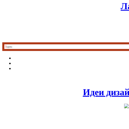
Л
Идеи диза