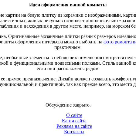
Идеи оформления ванной комнаты
е картин на белую плитку из керамики с изображениями, карти
еалистичных, живых рисунков позволяет дополнительно «раздвин
лабления и нахождения в другом месте, например, на морском бе
ика. Оригинальные мозаичные плитки разных размеров идеально
рианты оформления интерьера можно выбрать на
фото ремонта 
практичным.
е, необычные элементы в небольших помещения смотрятся нелеп
еткой и функциональными подвесными полками. Стиль ванной ко
если они расположены рядом.
— ее прямое предназначение. Дизайн должен создавать комфортн
нкциональной и практичной, так как прежде всего, это место 
Обсуждение закрыто.
О сайте
Карта сайта
Реклама на сайте
Контакты