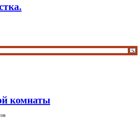
стка.
ой комнаты
сов