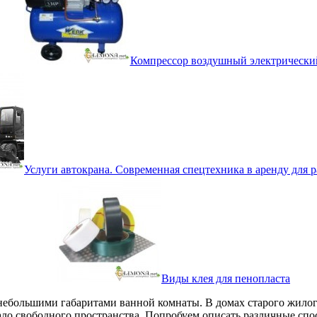
Компрессор воздушный электрически
Услуги автокрана. Современная спецтехника в аренду для 
Виды клея для пенопласта
ебольшими габаритами ванной комнаты. В домах старого жилого 
ало свободного пространства. Попробуем описать различные спо