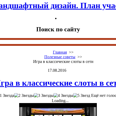
андшафтный дизайн. План уча
Поиск по сайту
Главная
>>
Полезные советы
>>
Игра в классические слоты в сети
17.08.2016
гра в классические слоты в се
Ещё нет голо
Loading...