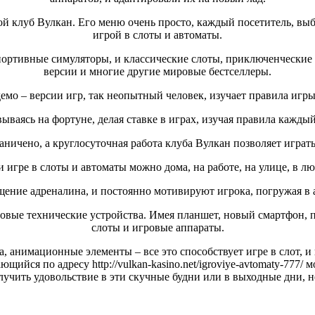
ой клуб Вулкан. Его меню очень просто, каждый посетитель, вы
игрой в слоты и автоматы.
портивные симуляторы, и классические слоты, приключенческие 
версии и многие другие мировые бестселлеры.
мо – версии игр, так неопытный человек, изучает правила игры 
аясь на фортуне, делая ставке в играх, изучая правила кажды
ничено, а круглосуточная работа клуба Вулкан позволяет играть
и игре в слоты и автоматы можно дома, на работе, на улице, в 
щение адреналина, и постоянно мотивируют игрока, погружая в 
новые технические устройства. Имея планшет, новый смартфон, 
слоты и игровые аппараты.
а, анимационные элементы – все это способствует игре в слот, и
ийся по адресу http://vulkan-kasino.net/igroviye-avtomaty-777/
учить удовольствие в эти скучные будни или в выходные дни, н