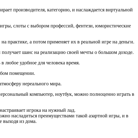
бирает производителя, категорию, и наслаждается виртуальной
игры, слоты с выбором профессий, фентези, юмористические
на практике, а потом применяет их в реальной игре на деньги.
й получает шанс на реализацию своей мечты о большом доходе.
 в любое удобное для человека время.
любом помещении.
атмосферу нереального мира.
персональный компьютер, ноутбук, можно полноценно играть в
 настраивает игрока на нужный лад.
 можно насладиться преимуществами такой азартной игры, и в
е выходя из дома.