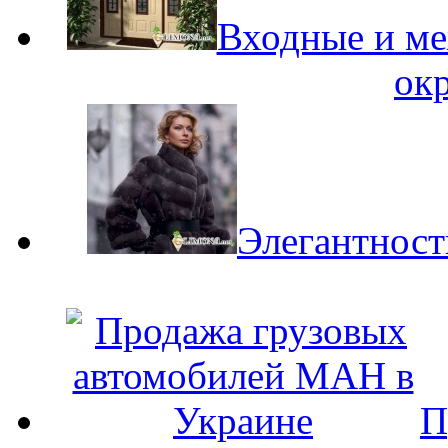
Входные и ме
ок
Элегантност
П