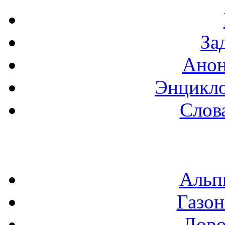
За
Анон
Энцикло
Слов
Альп
Газон
Доро