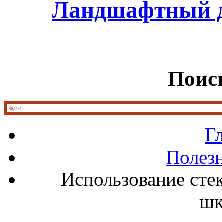
Ландшафтный д
Поиск
Г
Полез
Использование стек
шк