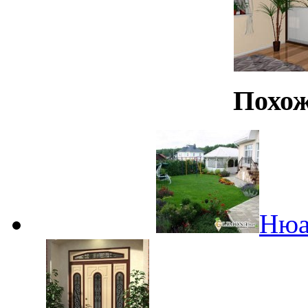
Похож
Нюа