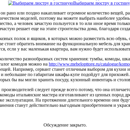
Выбираем люстру в гостин
 он рано или поздно накапливает огромное количество вещей, р
ичеством моделей, поэтому вы можете выбрать наиболее удобны
ство, а человек зачастую пользуется в то или иное время тольк
зачастую решает еще на этапе строительства дома, благодаря соз
ных полок и ящиков, в которых можно разместить всю обувь, од
ае стоит обратить внимание на функциональную мебель для хра
тся, если у вас маленькая квартира, вам нужно будет использова
количество разнообразных систем хранения: тумбы, комоды, шка
талог комодов можно на
http://www.mebelopttorg.ru/catalogue/komo
ещей. Например, сервант станет отличным выбором для кухни и
 и небольшие по габаритам шкафы-купе подойдут для прихожей.
торых бы вы могли хранить посуду, кухонный инвентарь и столо
 производителей следует прежде всего потому, что она отличае
комоды итальянские мастера изготавливают из ценных пород дре
е эксплуатации. На протяжении длительного времени они будут 
анения станут действительно выгодным приобретением и украся
Обсуждение закрыто.