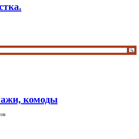
стка.
лажи, комоды
сов