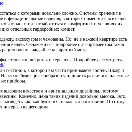
ую
асстаться с которыми довольно сложно. Системы хранения в
е и функциональные изделия, в которых поместятся все ваши
о их частью, стоит позаботиться о комфортных и условиях их
данию отдельных гардеробных комнат.
ежду, аксессуары и чемоданы. Но, не в каждой квартире есть
нения вещей. Ознакомиться подробнее с ассортиментом такой
ть рационально каждый ее квадратный метр.
фы, стеллажи, витрины и серванты. Подробнее рассмотреть
di/
.
ли гостиной, в которой вы часто принимаете гостей. Шкаф и
 На кухне будет целесообразно установить различные навесные
вые приборы.
тся высоким качеством и оригинальным дизайном, поэтому
весины. Конечно, цена таких изделий довольно высока. Зато,
выглядеть так, как будто их только что изготовили. Поэтому
т интерьер вашего дома.