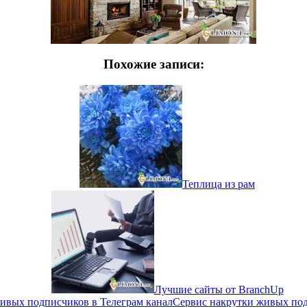
Похожие записи:
Теплица из рам
Лучшие сайты от BranchUp
Сервис накрутки живых под