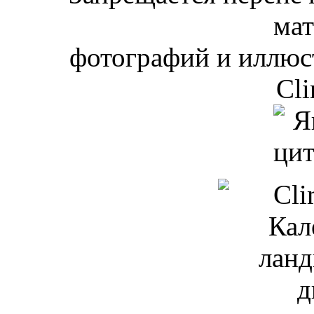
мат
фотографий и иллюст
Cli