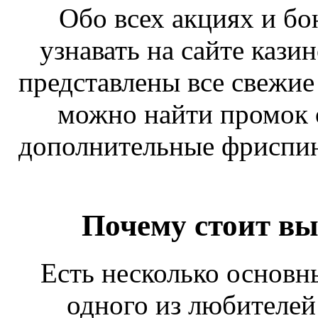
Обо всех акциях и б
узнавать на сайте казин
представлены все свежие
можно найти промок 
дополнительные фриспин
Почему стоит в
Есть несколько основн
одного из любителей 