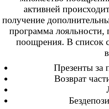
активней происходит
получение дополнительны
программа лояльности,
поощрения. В список 
в
Презенты за 
Возврат част
Бездепози