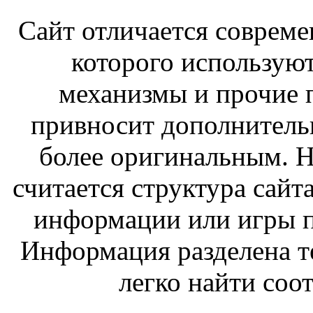
Сайт отличается соврем
которого используют
механизмы и прочие 
привносит дополнитель
более оригинальным. 
считается структура сайт
информации или игры п
Информация разделена т
легко найти соо