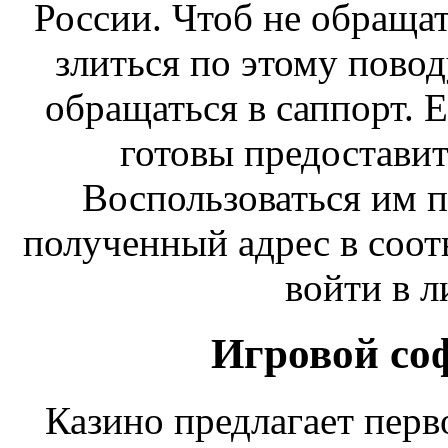
России. Чтоб не обращат
злиться по этому повод
обращаться в саппорт. 
готовы предоставит
Воспользоваться им п
полученный адрес в соот
войти в л
Игровой со
Казино предлагает перв