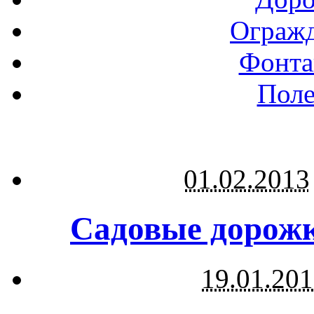
Огражд
Фонта
Поле
01.02.2013
Садовые дорожк
19.01.20