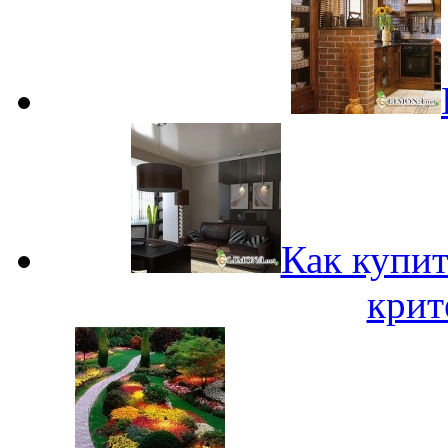
Как купит
крит