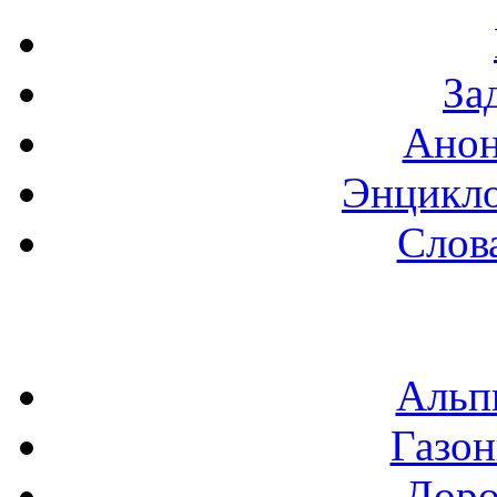
За
Анон
Энцикло
Слов
Альп
Газон
Доро