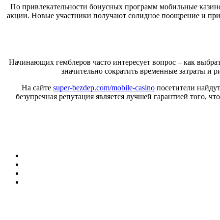
По привлекательности бонусных программ мобильные казино
акции. Новые участники получают солидное поощрение и прив
Начинающих гемблеров часто интересует вопрос – как выбрат
значительно сократить временные затраты и р
На сайте
super-bezdep.com/mobile-casino
посетители найдут
безупречная репутация является лучшей гарантией того, ч