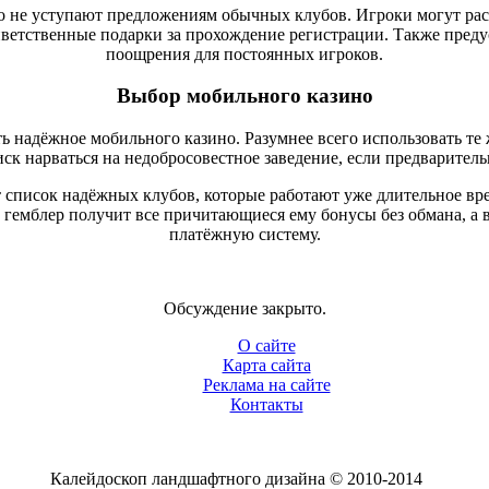
 не уступают предложениям обычных клубов. Игроки могут ра
етственные подарки за прохождение регистрации. Также преду
поощрения для постоянных игроков.
Выбор мобильного казино
ь надёжное мобильного казино. Разумнее всего использовать те
иск нарваться на недобросовестное заведение, если предварител
 список надёжных клубов, которые работают уже длительное вр
то гемблер получит все причитающиеся ему бонусы без обмана, а
платёжную систему.
Обсуждение закрыто.
О сайте
Карта сайта
Реклама на сайте
Контакты
Калейдоскоп ландшафтного дизайна © 2010-2014