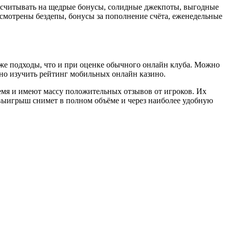
ссчитывать на щедрые бонусы, солидные джекпоты, выгодные
смотрены бездепы, бонусы за пополнение счёта, еженедельные
 же подходы, что и при оценке обычного онлайн клуба. Можно
ьно изучить рейтинг мобильных онлайн казино.
емя и имеют массу положительных отзывов от игроков. Их
 выигрыш снимет в полном объёме и через наиболее удобную