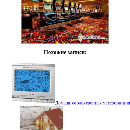
Похожие записи:
Домашняя электронная метеостанция