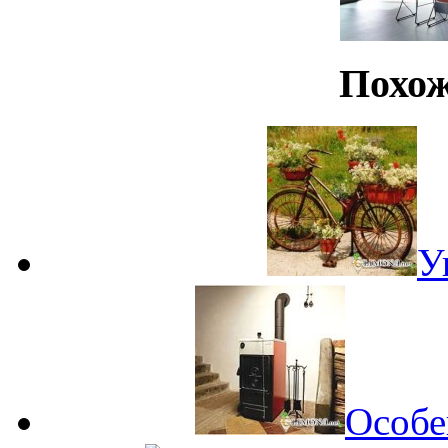
Похож
У
Особе