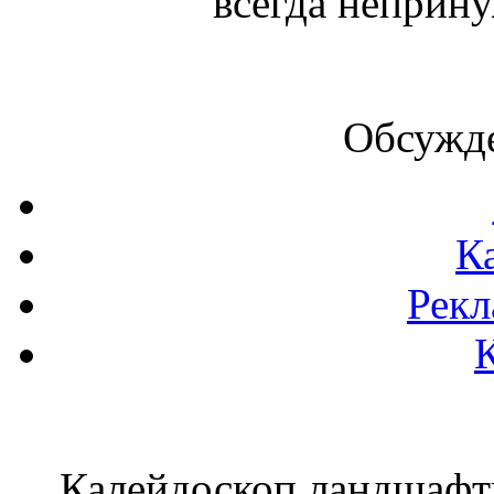
всегда неприну
Обсужде
К
Рекл
Калейдоскоп ландшаф