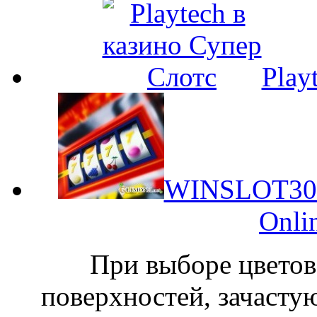
Play
WINSLOT303 -
Onli
При выборе цвето
поверхностей, зачасту