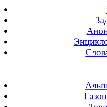
За
Анон
Энцикло
Слов
Альп
Газон
Доро