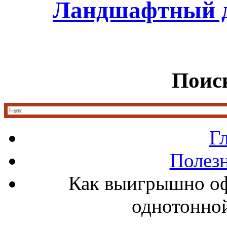
Ландшафтный д
Поиск
Г
Полез
Как выигрышно о
однотонной