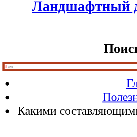
Ландшафтный д
Поиск
Г
Полез
Какими составляющим