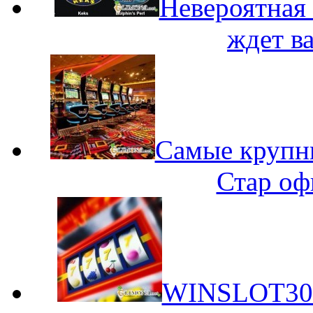
Невероятная 
ждет в
Самые крупн
Стар оф
WINSLOT303 -