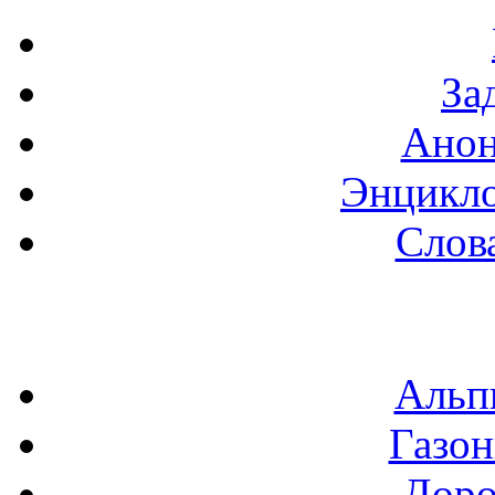
За
Анон
Энцикло
Слов
Альп
Газон
Доро