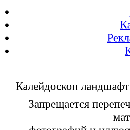
К
Рекл
Калейдоскоп ландшаф
Запрещается перепеча
мат
фотографий и иллюст