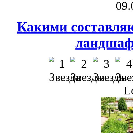
09.
Какими составля
ландшаф
L