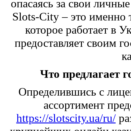
опасаясь за свои личные
Slots-City – это именно 
которое работает в У
предоставляет своим го
к
Что предлагает го
Определившись с лице
ассортимент предс
https://slotscity.ua/ru/
ра