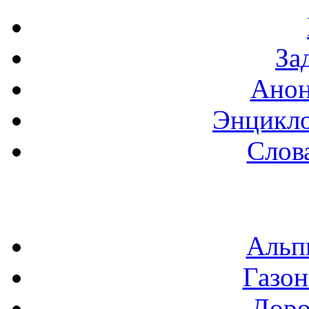
За
Анон
Энцикло
Слов
Альп
Газон
Доро