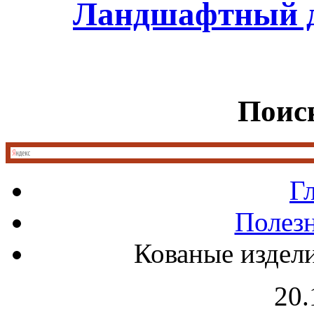
Ландшафтный д
Поиск
Г
Полез
Кованые издели
20.