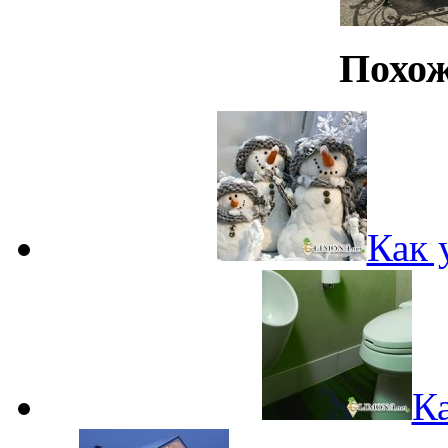
Похож
Как 
К