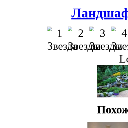
Ландшаф
L
Похож