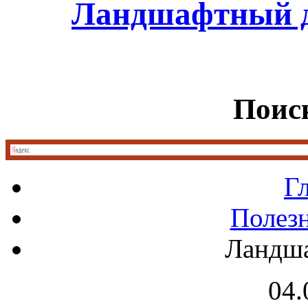
Ландшафтный д
Поиск
Г
Полез
Ландш
04.