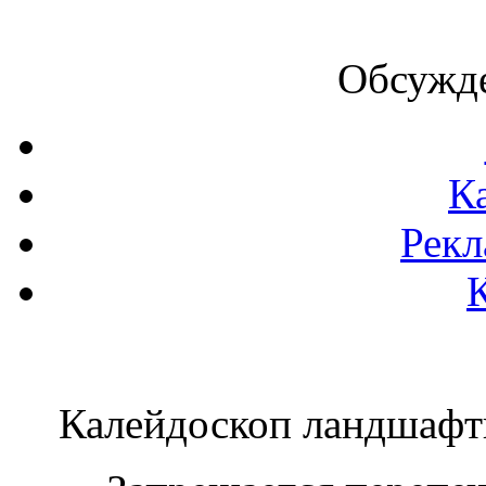
Обсужде
К
Рекл
Калейдоскоп ландшаф