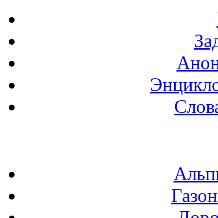
За
Анон
Энцикло
Слов
Альп
Газон
Доро