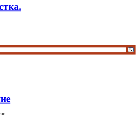
стка.
ние
сов