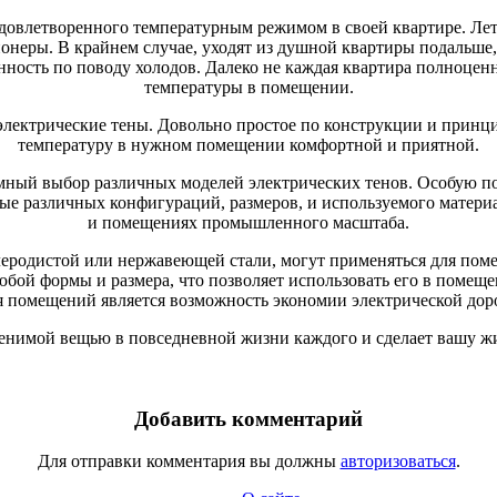
довлетворенного температурным режимом в своей квартире. Лет
неры. В крайнем случае, уходят из душной квартиры подальше, 
енность по поводу холодов. Далеко не каждая квартира полноце
температуры в помещении.
лектрические тены. Довольно простое по конструкции и принцип
температуру в нужном помещении комфортной и приятной.
омный выбор различных моделей электрических тенов. Особую 
е различных конфигураций, размеров, и используемого материал
и помещениях промышленного масштаба.
глеродистой или нержавеющей стали, могут применяться для по
 любой формы и размера, что позволяет использовать его в пом
я помещений является возможность экономии электрической дор
менимой вещью в повседневной жизни каждого и сделает вашу жи
Добавить комментарий
Для отправки комментария вы должны
авторизоваться
.