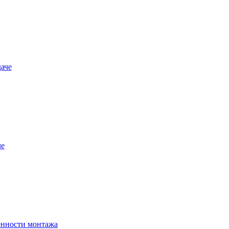
аче
че
енности монтажа