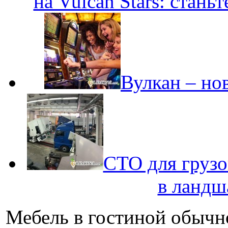
на Vulcan Stars: стань
Вулкан – но
СТО для грузо
в ландш
Мебель в гостиной обычно