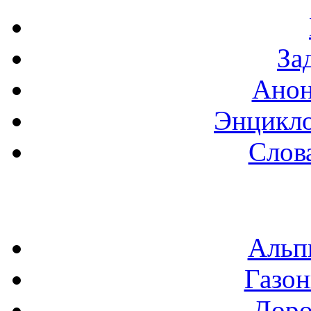
За
Анон
Энцикло
Слов
Альп
Газон
Доро