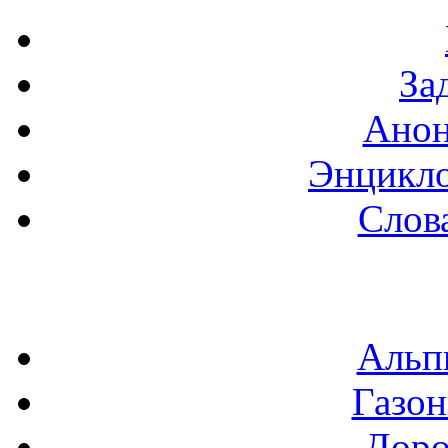
За
Анон
Энцикло
Слов
Альп
Газон
Доро