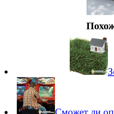
Похож
З
Сможет ли оп