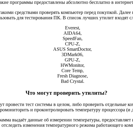
акие программы предоставлены абсолютно бесплатно в интернет
т такими средствами проверять компьютер перед покупкой. Дале
ьзовать для тестирования ПК. В список лучших утилит входят 
Everest,
AIDA64,
SpeedFan,
CPU-Z,
ASUS SmartDoctor,
3DMark06,
GPU-Z,
HWMonitor,
Core Temp,
Fresh Diagnose,
Bad Crystal.
Что могут проверить утилиты?
т провести тест системы в целом, либо проверить отдельные к
ромониторить и проконтролировать температуру процессора (и д
рамма выдаёт данные об измерении температуры, предоставляет 
 отследить изменения температурного режима работающего ком