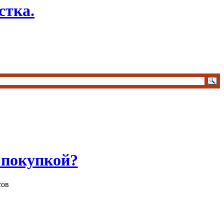
стка.
 покупкой?
сов