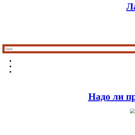
Л
Надо ли п