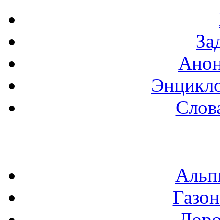
За
Анон
Энцикло
Слов
Альп
Газон
Доро