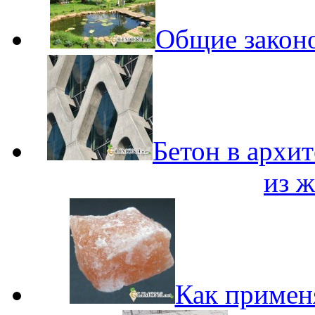
Общие закон
Бетон в архи
из ж
Как применя