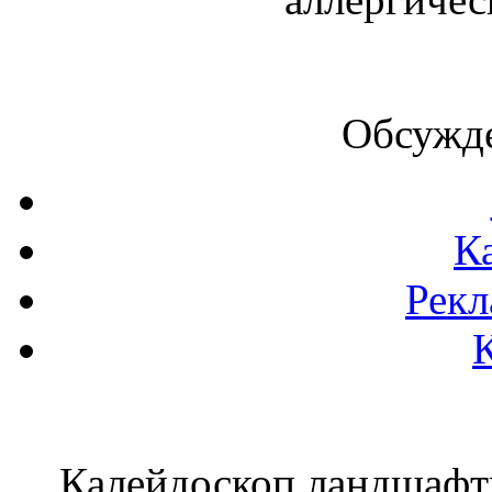
Обсужде
К
Рекл
Калейдоскоп ландшаф