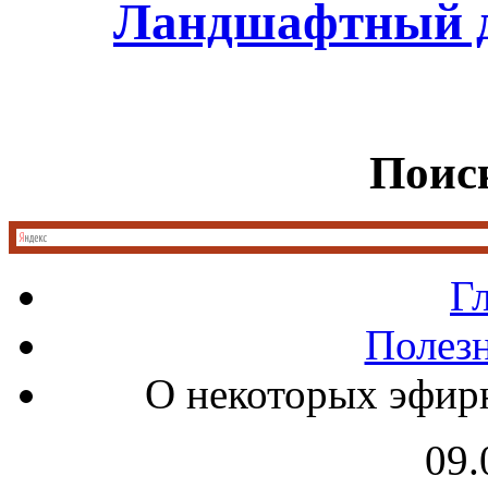
Ландшафтный д
Поиск
Г
Полез
О некоторых эфирн
09.