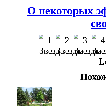
О некоторых э
св
L
Похож