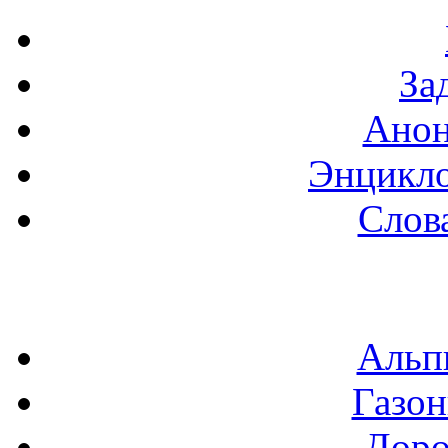
За
Анон
Энцикло
Слов
Альп
Газон
Доро