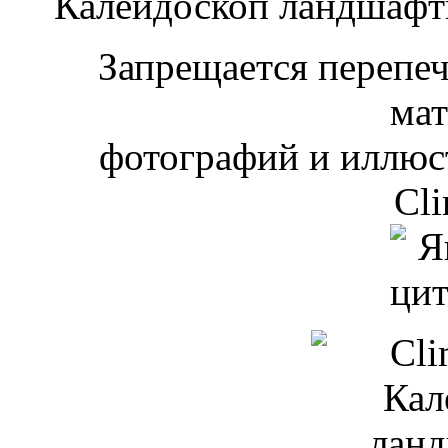
Калейдоскоп ландшаф
Запрещается перепеча
мат
фотографий и иллюст
Cli