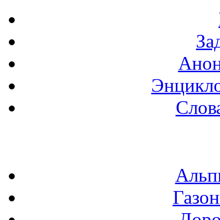
За
Анон
Энцикло
Слов
Альп
Газон
Доро