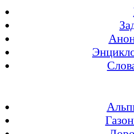
За
Анон
Энцикло
Слов
Альп
Газон
Доро