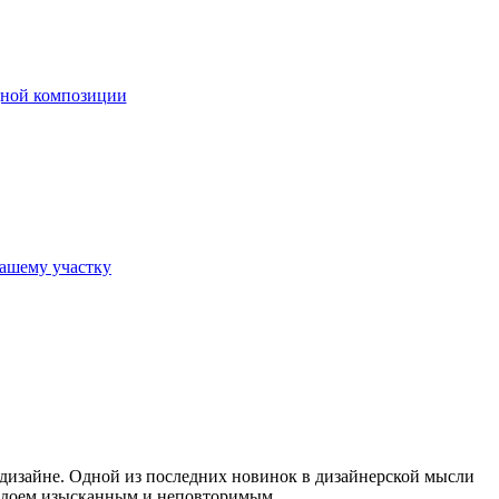
дной композиции
ашему участку
 дизайне. Одной из последних новинок в дизайнерской мысли
одоем изысканным и неповторимым.