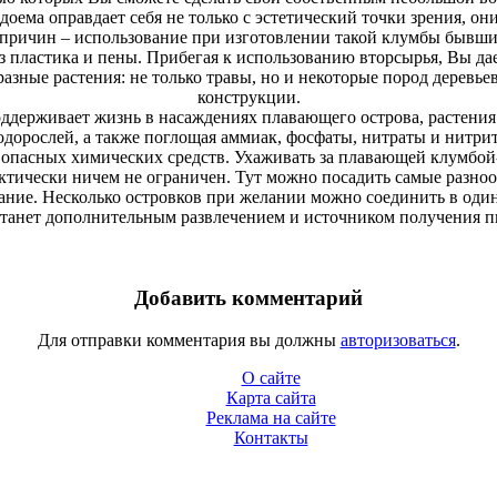
оема оправдает себя не только с эстетический точки зрения, он
з причин – использование при изготовлении такой клумбы бывши
 пластика и пены. Прибегая к использованию вторсырья, Вы дает
ные растения: не только травы, но и некоторые пород деревьев
конструкции.
 поддерживает жизнь в насаждениях плавающего острова, растен
дорослей, а также поглощая аммиак, фосфаты, нитраты и нитри
 опасных химических средств. Ухаживать за плавающей клумбой
актически ничем не ограничен. Тут можно посадить самые разно
вание. Несколько островков при желании можно соединить в оди
танет дополнительным развлечением и источником получения п
Добавить комментарий
Для отправки комментария вы должны
авторизоваться
.
О сайте
Карта сайта
Реклама на сайте
Контакты