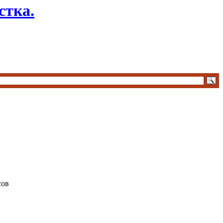
стка.
сов