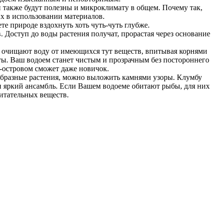
и также будут полезны и микроклимату в общем. Почему так,
х в использовании материалов.
е природе вздохнуть хоть чуть-чуть глубже.
. Доступ до воды растения получат, прорастая через основание
ия очищают воду от имеющихся тут веществ, впитывая корнями
ты. Ваш водоем станет чистым и прозрачным без постороннего
-островом сможет даже новичок.
образные растения, можно выложить камнями узоры. Клумбу
н яркий ансамбль. Если Вашем водоеме обитают рыбы, для них
итательных веществ.