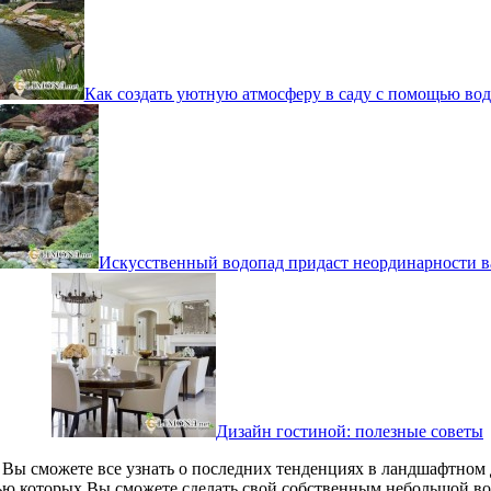
Как создать уютную атмосферу в саду с помощью во
Искусственный водопад придаст неординарности в
Дизайн гостиной: полезные советы
о Вы сможете все узнать о последних тенденциях в ландшафтном
ью которых Вы сможете сделать свой собственным небольшой в