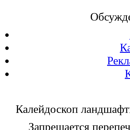
Обсужде
К
Рекл
Калейдоскоп ландшаф
Запрещается перепеча