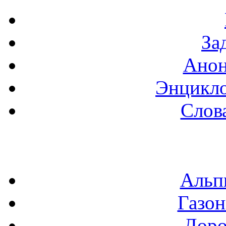
За
Анон
Энцикло
Слов
Альп
Газон
Доро