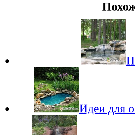
Похож
П
Идеи для о