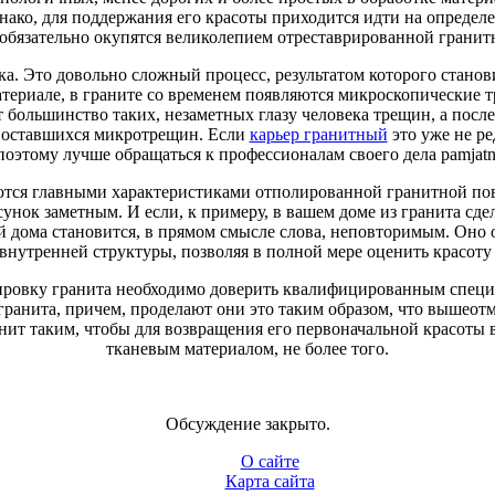
нако, для поддержания его красоты приходится идти на определе
ы обязательно окупятся великолепием отреставрированной гранит
вка. Это довольно сложный процесс, результатом которого стано
териале, в граните со временем появляются микроскопические 
 большинство таких, незаметных глазу человека трещин, а пос
т оставшихся микротрещин. Если
карьер гранитный
это уже не ре
поэтому лучше обращаться к профессионалам своего дела pamjatn
яются главными характеристиками отполированной гранитной пов
исунок заметным. И если, к примеру, в вашем доме из гранита с
й дома становится, в прямом смысле слова, неповторимым. Он
 внутренней структуры, позволяя в полной мере оценить красоту 
олировку гранита необходимо доверить квалифицированным спе
гранита, причем, проделают они это таким образом, что вышеот
нит таким, чтобы для возвращения его первоначальной красоты 
тканевым материалом, не более того.
Обсуждение закрыто.
О сайте
Карта сайта