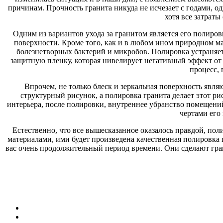
причинам. Прочность гранита никуда не исчезает с годами, од
хотя все затрат
Одним из вариантов ухода за гранитом является его полиро
поверхности. Кроме того, как и в любом ином природном ма
болезнетворных бактерий и микробов. Полировка устраняет
защитную пленку, которая нивелирует негативный эффект о
процесс, 
Впрочем, не только блеск и зеркальная поверхность явл
структурный рисунок, а полировка гранита делает этот р
интерьера, после полировки, внутреннее убранство помещени
чертами его
Естественно, что все вышесказанное оказалось правдой, п
материалами, ими будет произведена качественная полировка 
вас очень продолжительный период времени. Они сделают гра