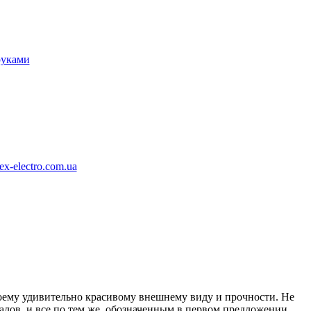
руками
x-electro.com.ua
воему удивительно красивому внешнему виду и прочности. Не
алов, и все по тем же, обозначенным в первом предложении,