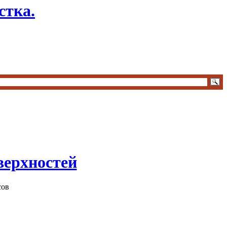
стка.
верхностей
сов