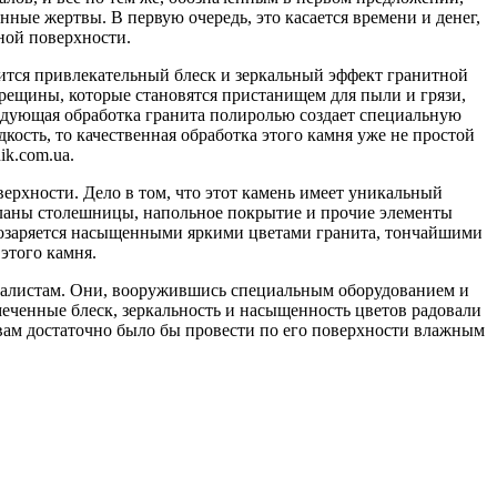
нные жертвы. В первую очередь, это касается времени и денег,
ной поверхности.
вится привлекательный блеск и зеркальный эффект гранитной
трещины, которые становятся пристанищем для пыли и грязи,
ледующая обработка гранита полиролью создает специальную
дкость, то качественная обработка этого камня уже не простой
ik.com.ua.
ерхности. Дело в том, что этот камень имеет уникальный
деланы столешницы, напольное покрытие и прочие элементы
о озаряется насыщенными яркими цветами гранита, тончайшими
этого камня.
циалистам. Они, вооружившись специальным оборудованием и
меченные блеск, зеркальность и насыщенность цветов радовали
вам достаточно было бы провести по его поверхности влажным