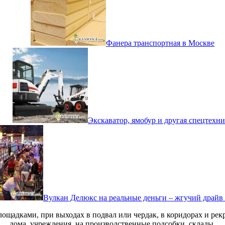
Фанера транспортная в Москве
Экскаватор, ямобур и другая спецтехн
Вулкан Делюкс на реальные деньги – жгучий драйв
щадками, при выходах в подвал или чердак, в коридорах и рек
дома, учреждения, на производственные подсобки, склады.