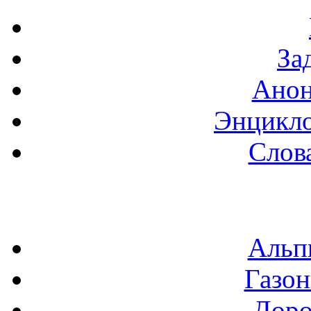
За
Анон
Энцикло
Слов
Альп
Газон
Доро