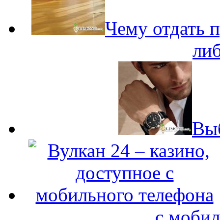
Чему отдать 
либ
Вы
с мобил