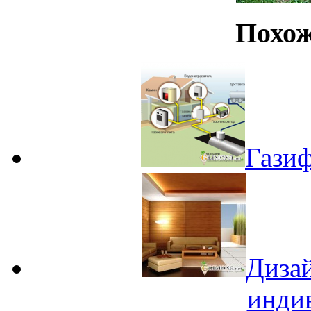
Похож
Газиф
Дизай
инди