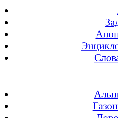
За
Анон
Энцикло
Слов
Альп
Газон
Доро