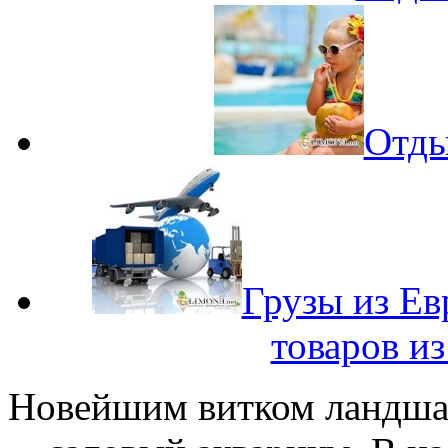
Отды
Грузы из Ев
товаров и
Новейшим витком ландшаф