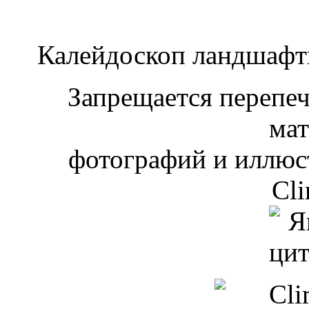
Калейдоскоп ландшаф
Запрещается перепеча
мат
фотографий и иллюст
Cli