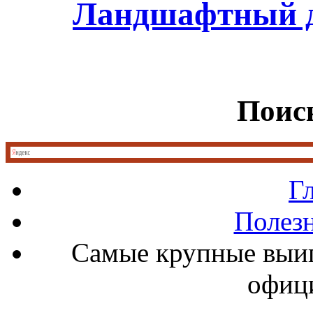
Ландшафтный д
Поиск
Г
Полез
Самые крупные выиг
офиц