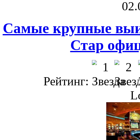
02.
Самые крупные выи
Стар офи
Рейтинг:
L