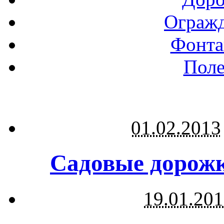
Огражд
Фонта
Поле
01.02.2013
Садовые дорожк
19.01.20