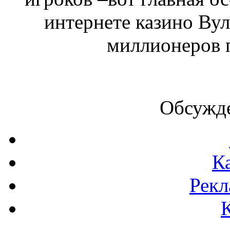
интернете казино Вул
миллионеров п
Обсужде
К
Рекл