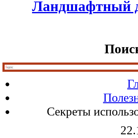
Ландшафтный д
Поиск
Г
Полез
Секреты использо
22.