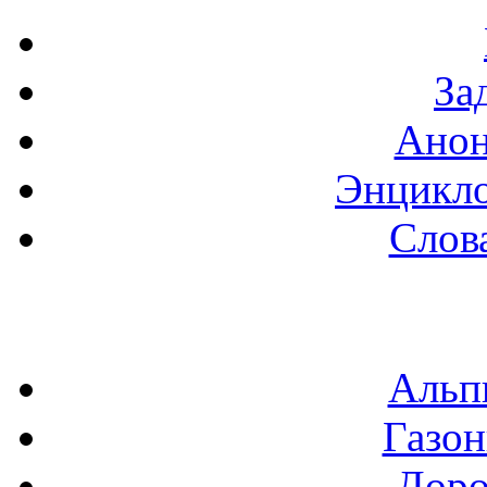
За
Анон
Энцикло
Слов
Альп
Газон
Доро