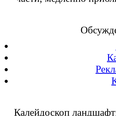
Обсужде
К
Рекл
Калейдоскоп ландшаф