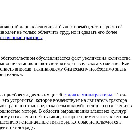
годняшний день, в отличие от былых времён, темпы роста её
оляет не только облегчить труд, но и сделать его более
яйственные тракторы
.
обстоятельством обуславливается факт увеличения количества
многие останавливают свой выбор на сельском хозяйстве. Как
попасть впросак, начинающему бизнесмену необходимо знать
ой техники.
но приобрести для таких целей
садовые минитракторы
. Также
это устройство, которое воздействует на двигатель трактора
аю транспортные средства сельскохозяйственного назначения в
мощностью мотора. В области выращивания злаковых культур
ьному назначению. Есть такие, которые применяются в лесном
 существуют специальные тракторы, которые используются в
дении винограда.