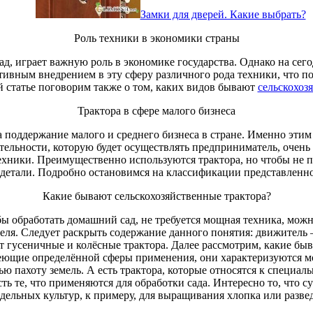
Замки для дверей. Какие выбрать?
Роль техники в экономики страны
зад, играет важную роль в экономике государства. Однако на се
тивным внедрением в эту сферу различного рода техники, что позв
 статье поговорим также о том, каких видов бывают
сельскохоз
Трактора в сфере малого бизнеса
 поддержание малого и среднего бизнеса в стране. Именно этим 
ельности, которую будет осуществлять предприниматель, очень 
 техники. Преимущественно используются трактора, но чтобы не 
детали. Подробно остановимся на классификации представленн
Какие бывают сельскохозяйственные трактора?
бы обработать домашний сад, не требуется мощная техника, мож
ля. Следует раскрыть содержание данного понятия: движитель – 
 гусеничные и колёсные трактора. Далее рассмотрим, какие быв
меющие определённой сферы применения, они характеризуются 
ю пахоту земель. А есть трактора, которые относятся к специал
Есть те, что применяются для обработки сада. Интересно то, что
ельных культур, к примеру, для выращивания хлопка или разве