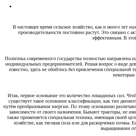
В настоящее время сельское хозяйство, как и много лет на
производительности постоянно растут. Это связано с ак
эффективным. В этой
Политика современного государства полностью направлена на
индивидуальных предпринимателей. Решая вопрос о виде деят
известно, здесь не обойтись без привлечения специальной
некоторые 
Итак, первое основание это количество лошадиных сил. Что
существует такое основание классификации, как тип движите
путём преобразования энергии. По этому основанию различают
зависимости от своего назначения. Бывают тракторы, не и
также применяется специальная техника, имеющая своей цель
хозяйстве, как тяговая сила или для раскорчевки почвы. 
выращивании отд