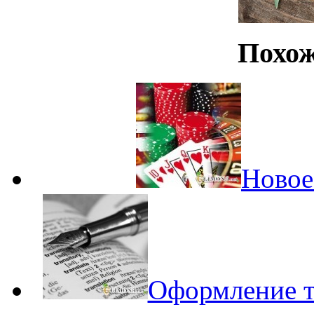
Похож
Новое 
Оформление т