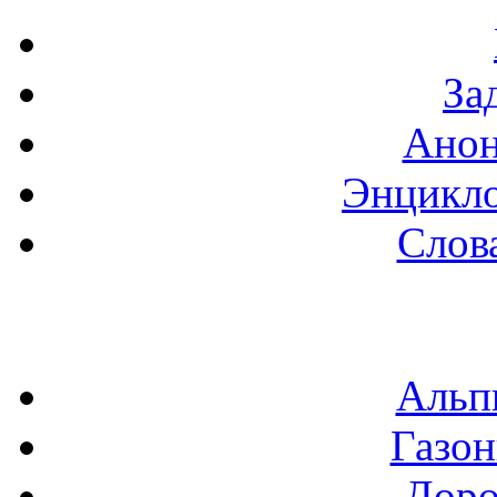
За
Анон
Энцикло
Слов
Альп
Газон
Доро