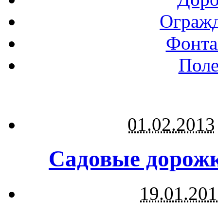
Огражд
Фонта
Поле
01.02.2013
Садовые дорожк
19.01.20