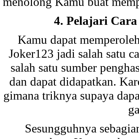
menolong Kamu buat mempe
4. Pelajari Car
Kamu dapat memperoleh J
Joker123 jadi salah satu 
salah satu sumber pengha
dan dapat didapatkan. Ka
gimana triknya supaya dapa
g
Sesungguhnya sebagian 