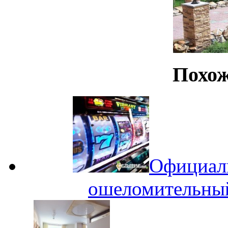
Похож
Официаль
ошеломительный