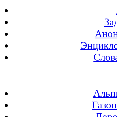
За
Анон
Энцикло
Слов
Альп
Газон
Доро