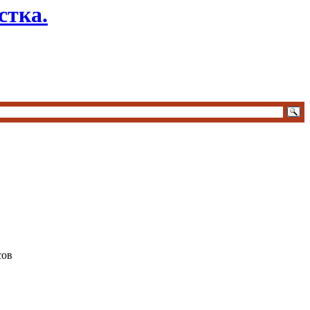
стка.
сов