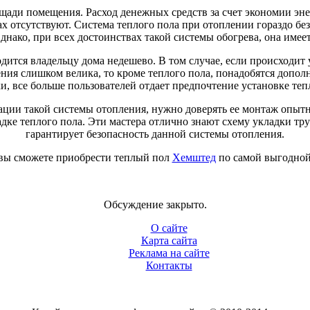
ади помещения. Расход денежных средств за счет экономии эне
ах отсутствуют. Система теплого пола при отоплении гораздо бе
нако, при всех достоинствах такой системы обогрева, она имее
дится владельцу дома недешево. В том случае, если происходит
ния слишком велика, то кроме теплого пола, понадобятся дополн
и, все больше пользователей отдает предпочтение установке теп
ации такой системы отопления, нужно доверять ее монтаж опы
ке теплого пола. Эти мастера отлично знают схему укладки труб
гарантирует безопасность данной системы отопления.
, вы сможете приобрести теплый пол
Хемштед
по самой выгодной
Обсуждение закрыто.
О сайте
Карта сайта
Реклама на сайте
Контакты