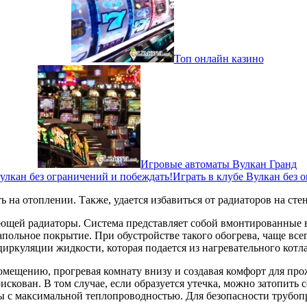
Топ онлайн казино
Игровые автоматы Вулкан Гранд
Играть в клубе Вулкан без 
 на отоплении. Также, удается избавиться от радиаторов на сте
ющей радиаторы. Система представляет собой вмонтированные в
апольное покрытие. При обустройстве такого обогрева, чаще вс
циркуляции жидкости, которая подается из нагревательного котла
помещению, прогревая комнату внизу и создавая комфорт для пр
скован. В том случае, если образуется утечка, можно затопить 
ы с максимальной теплопроводностью. Для безопасности трубоп