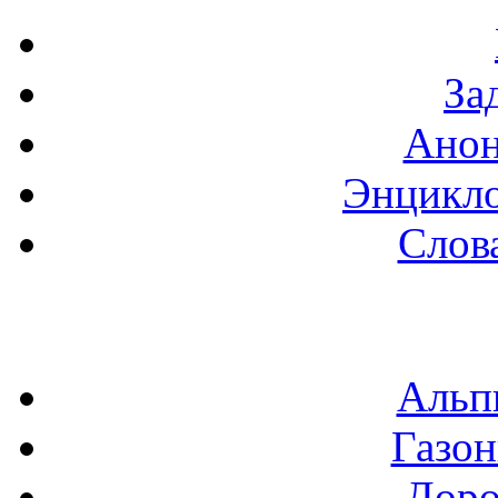
За
Анон
Энцикло
Слов
Альп
Газон
Доро