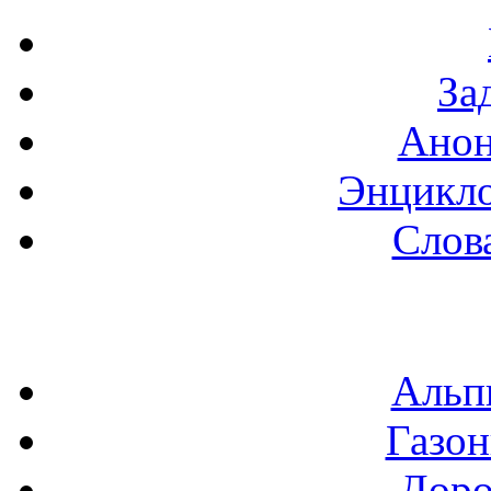
За
Анон
Энцикло
Слов
Альп
Газон
Доро