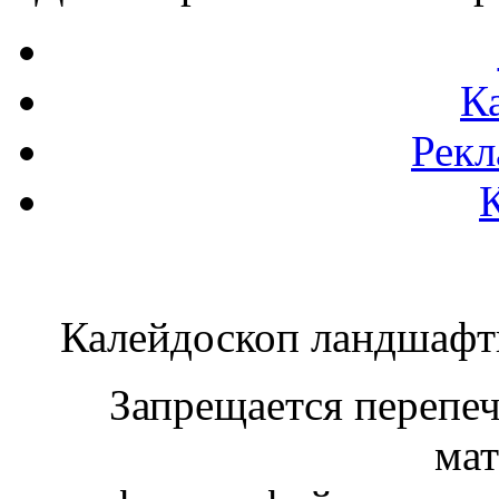
К
Рекл
Калейдоскоп ландшаф
Запрещается перепеча
мат