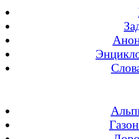
За
Анон
Энцикло
Слов
Альп
Газон
Доро