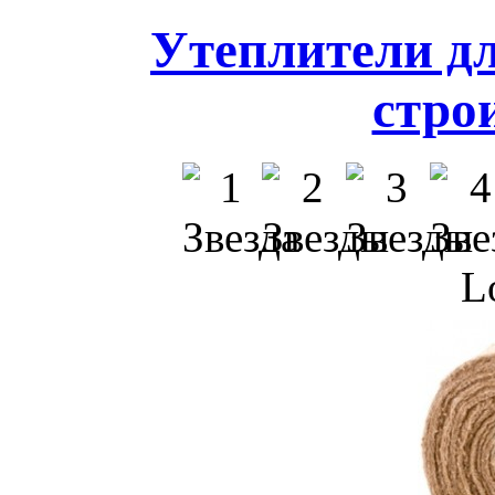
Утеплители дл
стро
L