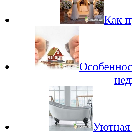
Как п
Особеннос
не
Уютная 