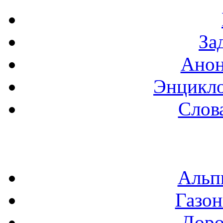
За
Анон
Энцикло
Слов
Альп
Газон
Доро