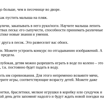
до больше, чем в песочнице во дворе.
 как пустить малыша на пляж.
уличи, закапывать в него руки/ноги. Научите малыша лепить
йствах песка: его сыпучести, способности принимать различные
ктике новые знания и умения.
друга в песок. Это развеселит вас обоих.
сти. Можете устроить конкурс по отгадыванию изображений. А
 предела.
убокая, детям можно разрешить играть в воде по колено – это
.к. постоянно будет падать в воду.
ить им соревнования. Для этого непременно возьмите мячи,
ерите игры, соответствующие возрасту детей. Можете даже
нетки, браслетики, мелкие игрушки в коробку или сундучок и
ой день дети запомнят надолго и будут ждать новой поездки на