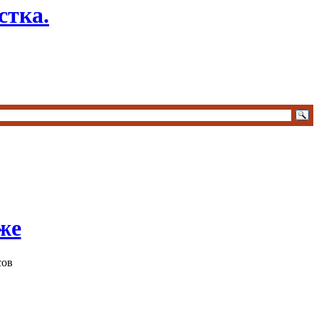
стка.
же
сов