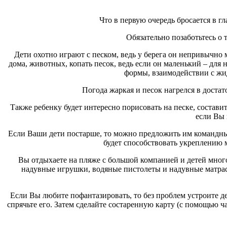
Что в первую очередь бросается в гл
Обязательно позаботьтесь о 
Дети охотно играют с песком, ведь у берега он непривычно
дома, животных, копать песок, ведь если он маленький – для 
формы, взаимодействии с жид
Погода жаркая и песок нагрелся в достат
Также ребенку будет интересно порисовать на песке, состав
если Вы 
Если Ваши дети постарше, то можно предложить им командные 
будет способствовать укреплению м
Вы отдыхаете на пляже с большой компанией и детей много
надувные игрушки, водяные пистолеты и надувные матра
Если Вы любите пофантазировать, то без проблем устроите д
спрячьте его. Затем сделайте состаренную карту (с помощью ч