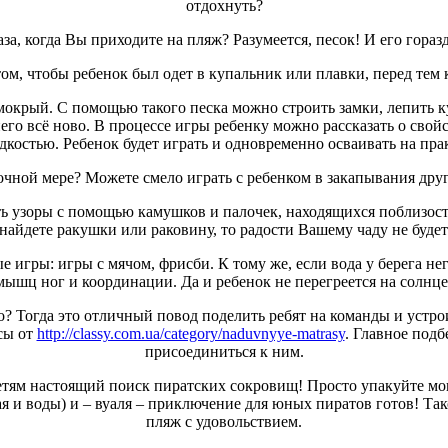
отдохнуть?
аза, когда Вы приходите на пляж? Разумеется, песок! И его гораз
том, чтобы ребенок был одет в купальник или плавки, перед тем
 мокрый. С помощью такого песка можно строить замки, лепить к
него всё ново. В процессе игры ребенку можно рассказать о сво
костью. Ребенок будет играть и одновременно осваивать на пра
очной мере? Можете смело играть с ребенком в закапывания друг 
ить узоры с помощью камушков и палочек, находящихся поблизо
найдете ракушки или раковину, то радости Вашему чаду не будет
игры: игры с мячом, фрисби. К тому же, если вода у берега негл
ышц ног и координации. Да и ребенок не перегреется на солнце, т
? Тогда это отличный повод поделить ребят на команды и устро
сы от
http://classy.com.ua/category/naduvnyye-matrasy
. Главное подб
присоединиться к ним.
етям настоящий поиск пиратских сокровищ! Просто упакуйте мо
ая и воды) и – вуаля – приключение для юных пиратов готов! Так
пляж с удовольствием.