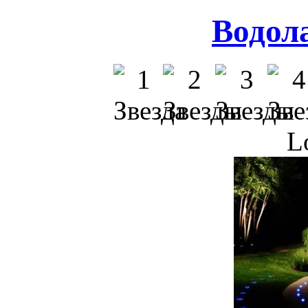
Водол
L