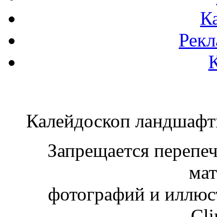
К
Рекл
Калейдоскоп ландшаф
Запрещается перепеча
мат
фотографий и иллюст
Cli