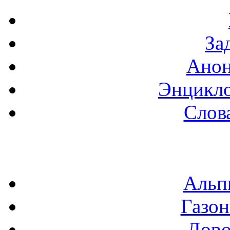
За
Анон
Энцикло
Слов
Альп
Газон
Доро