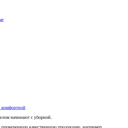
ме
е комфортной
елом начинают с уборной.
 на проверенную качественную продукцию, например