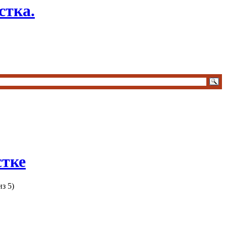
стка.
стке
з 5)