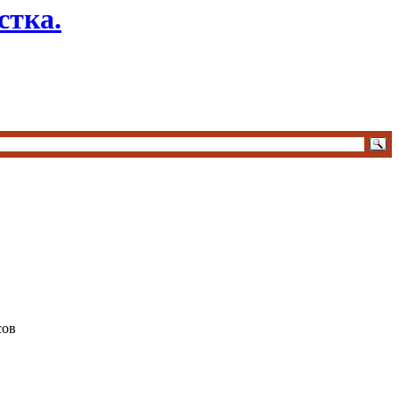
стка.
сов