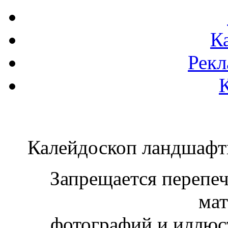
К
Рекл
Калейдоскоп ландшаф
Запрещается перепеча
мат
фотографий и иллюст