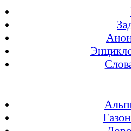
За
Анон
Энцикло
Слов
Альп
Газон
Доро