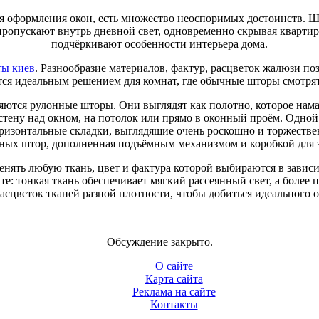
я оформления окон, есть множество неоспоримых достоинств. Ш
 пропускают внутрь дневной свет, одновременно скрывая кварти
подчёркивают особенности интерьера дома.
ты киев
. Разнообразие материалов, фактур, расцветок жалюзи поз
ся идеальным решением для комнат, где обычные шторы смотрят
тся рулонные шторы. Они выглядят как полотно, которое нама
тену над окном, на потолок или прямо в оконный проём. Одной
горизонтальные складки, выглядящие очень роскошно и торжеств
нных штор, дополненная подъёмным механизмом и коробкой для 
нять любую ткань, цвет и фактура которой выбираются в зави
е: тонкая ткань обеспечивает мягкий рассеянный свет, а более 
сцветок тканей разной плотности, чтобы добиться идеального 
Обсуждение закрыто.
О сайте
Карта сайта
Реклама на сайте
Контакты