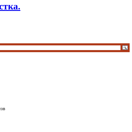
стка.
сов