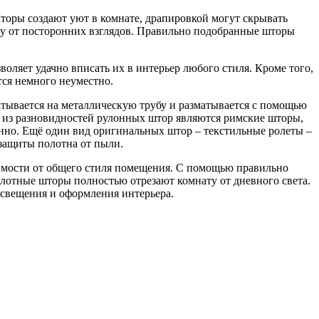
торы создают уют в комнате, драпировкой могут скрывать
ру от посторонних взглядов. Правильно подобранные шторы
воляет удачно вписать их в интерьер любого стиля. Кроме того,
ся немного неуместно.
тывается на металлическую трубу и разматывается с помощью
 из разновидностей рулонных штор являются римские шторы,
енно. Ещё один вид оригинальных штор – текстильные ролеты –
защиты полотна от пыли.
симости от общего стиля помещения. С помощью правильно
плотные шторы полностью отрезают комнату от дневного света.
освещения и оформления интерьера.