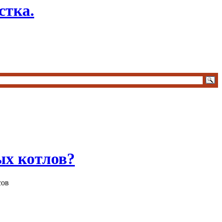
стка.
ых котлов?
сов