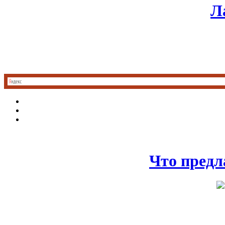
Л
Что предл